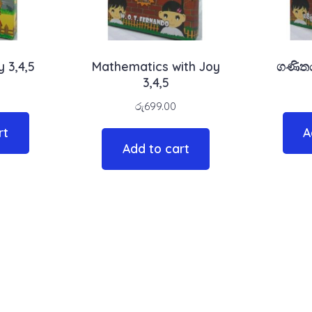
y 3,4,5
Mathematics with Joy
ගණිතය
3,4,5
රු
699.00
rt
A
Add to cart