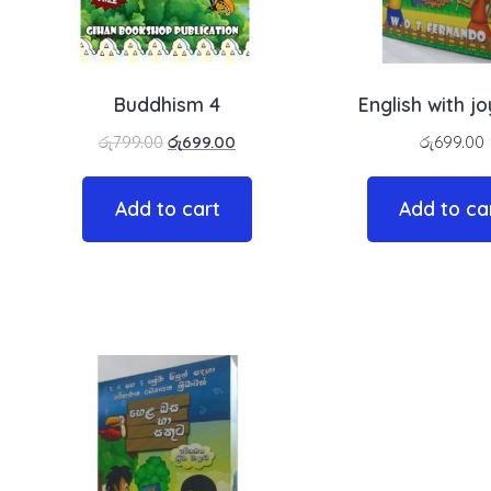
Buddhism 4
English with jo
රු
799.00
රු
699.00
රු
699.00
Add to cart
Add to ca