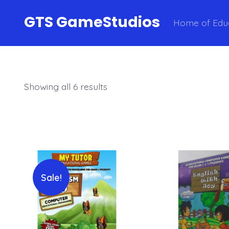
Skip
GTS GameStudios
Home of Edu
to
content
Showing all 6 results
Sale!