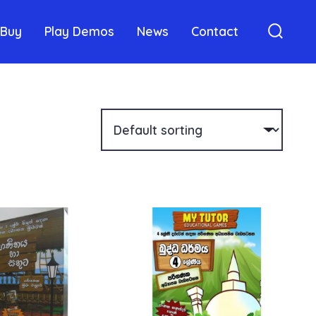
Buy
Play Demos
News
Contact
Searc
Toggle